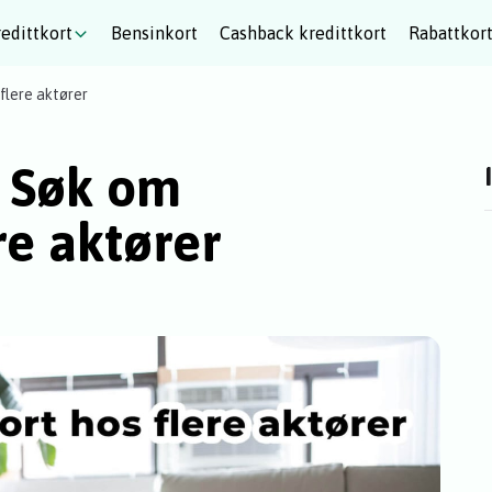
edittkort
Bensinkort
Cashback kredittkort
Rabattkor
flere aktører
? Søk om
re aktører