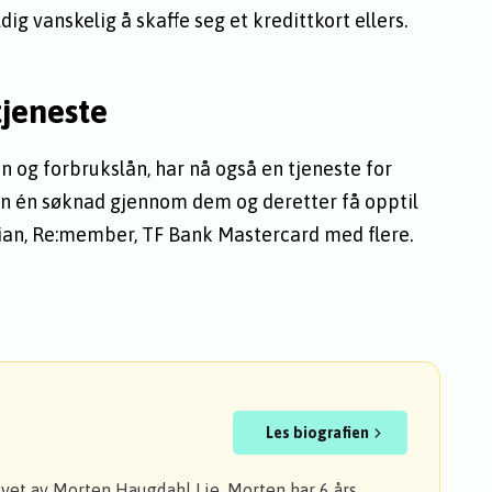
ig vanskelig å skaffe seg et kredittkort ellers.
tjeneste
n og forbrukslån, har nå også en tjeneste for
 inn én søknad gjennom dem og deretter få opptil
ian, Re:member, TF Bank Mastercard med flere.
Les biografien
evet av Morten Haugdahl Lie. Morten har 6 års