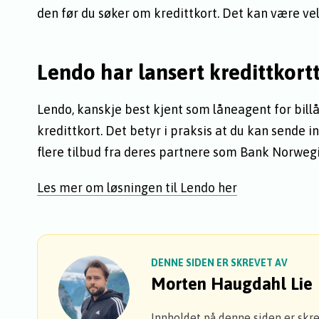
den før du søker om kredittkort. Det kan være veld
Lendo har lansert kredittkort
Lendo, kanskje best kjent som låneagent for billå
kredittkort. Det betyr i praksis at du kan sende
flere tilbud fra deres partnere som Bank Norweg
Les mer om løsningen til Lendo her
DENNE SIDEN ER SKREVET AV
Morten Haugdahl Lie
Innholdet på denne siden er skr