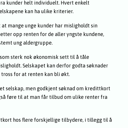
a kunder helt individuelt. Hvert enkelt
elskapene kan ha ulike kriterier.
t at mange unge kunder har misligholdt sin
 setter opp renten for de aller yngste kundene,
stemt ung aldergruppe.
om sterk nok økonomisk sett til å tåle
isligholdt. Selskapet kan derfor godta søknader
 tross for at renten kan bli økt.
s et selskap, men godkjent søknad om kredittkort
å føre til at man får tilbud om ulike renter fra
rt hos flere forskjellige tilbydere, i tillegg til å