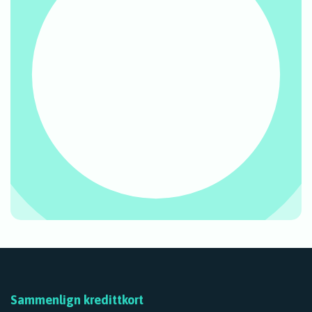
Finn ditt nye
kredittkort hos oss!
Sammenlign kredittkort