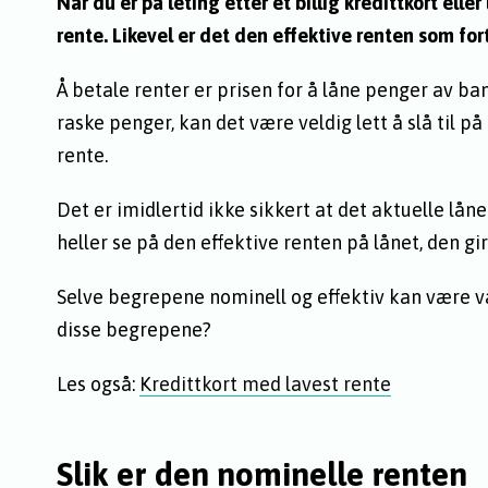
Når du er på leting etter et billig kredittkort elle
rente. Likevel er det den effektive renten som for
Å betale renter er prisen for å låne penger av 
raske penger, kan det være veldig lett å slå til 
rente.
Det er imidlertid ikke sikkert at det aktuelle låne
heller se på den effektive renten på lånet, den gi
Selve begrepene nominell og effektiv kan være va
disse begrepene?
Les også:
Kredittkort med lavest rente
Slik er den nominelle renten