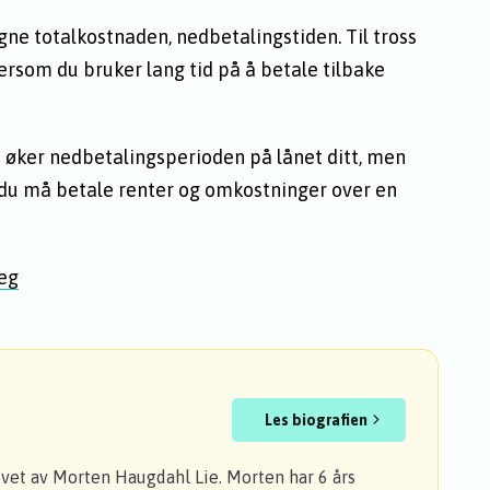
gne totalkostnaden, nedbetalingstiden. Til tross
ersom du bruker lang tid på å betale tilbake
u øker nedbetalingsperioden på lånet ditt, men
n du må betale renter og omkostninger over en
deg
Les biografien
evet av Morten Haugdahl Lie. Morten har 6 års