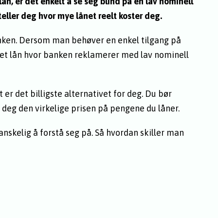
r lån, er det enkelt å se seg blind på en lav nominell
teller deg hvor mye lånet reelt koster deg.
banken. Dersom man behøver en enkel tilgang på
på et lån hvor banken reklamerer med lav nominell
t er det billigste alternativet for deg. Du bør
r deg den virkelige prisen på pengene du låner.
nskelig å forstå seg på. Så hvordan skiller man