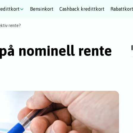
edittkort
Bensinkort
Cashback kredittkort
Rabattkor
ektiv rente?
 på nominell rente