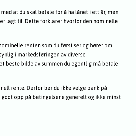
ed at du skal betale for å ha lånet i ett år, men
r lagt til. Dette forklarer hvorfor den nominelle
n nominelle renten som du først ser og hører om
synlig i markedsføringen av diverse
r det beste bilde av summen du egentlig må betale
inell rente. Derfor bør du ikke velge bank på
r godt opp på betingelsene generelt og ikke minst