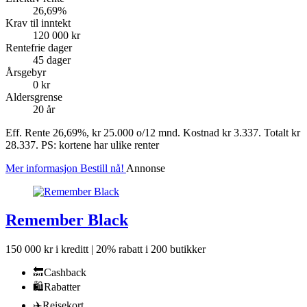
26,69%
Krav til inntekt
120 000 kr
Rentefrie dager
45 dager
Årsgebyr
0 kr
Aldersgrense
20 år
Eff. Rente 26,69%, kr 25.000 o/12 mnd. Kostnad kr 3.337. Totalt kr
28.337. PS: kortene har ulike renter
Mer informasjon
Bestill nå!
Annonse
Remember Black
150 000 kr i kreditt | 20% rabatt i 200 butikker
🔙
Cashback
🛍
Rabatter
✈️
Reisekort