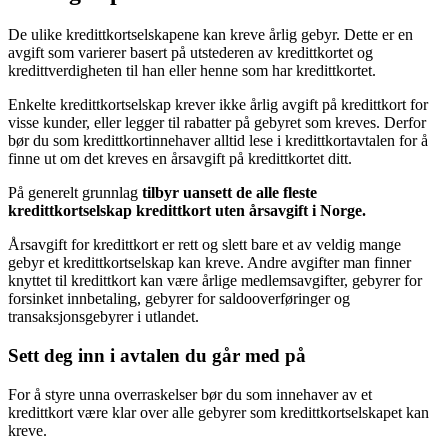
De ulike kredittkortselskapene kan kreve årlig gebyr. Dette er en
avgift som varierer basert på utstederen av kredittkortet og
kredittverdigheten til han eller henne som har kredittkortet.
Enkelte kredittkortselskap krever ikke årlig avgift på kredittkort for
visse kunder, eller legger til rabatter på gebyret som kreves. Derfor
bør du som kredittkortinnehaver alltid lese i kredittkortavtalen for å
finne ut om det kreves en årsavgift på kredittkortet ditt.
På generelt grunnlag
tilbyr uansett de alle fleste
kredittkortselskap kredittkort uten årsavgift i Norge.
Årsavgift for kredittkort er rett og slett bare et av veldig mange
gebyr et kredittkortselskap kan kreve. Andre avgifter man finner
knyttet til kredittkort kan være årlige medlemsavgifter, gebyrer for
forsinket innbetaling, gebyrer for saldooverføringer og
transaksjonsgebyrer i utlandet.
Sett deg inn i avtalen du går med på
For å styre unna overraskelser bør du som innehaver av et
kredittkort være klar over alle gebyrer som kredittkortselskapet kan
kreve.