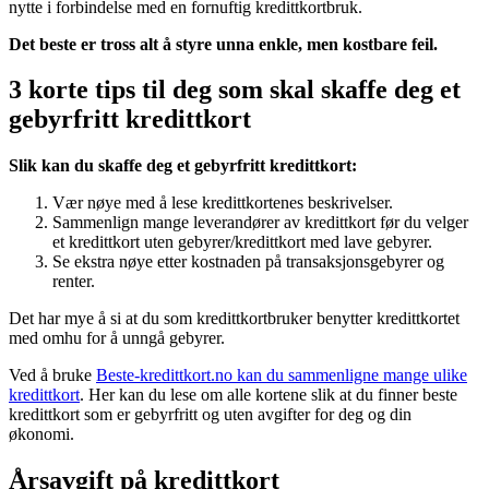
nytte i forbindelse med en fornuftig kredittkortbruk.
Det beste er tross alt å styre unna enkle, men kostbare feil.
3 korte tips til deg som skal skaffe deg et
gebyrfritt kredittkort
Slik kan du skaffe deg et gebyrfritt kredittkort:
Vær nøye med å lese kredittkortenes beskrivelser.
Sammenlign mange leverandører av kredittkort før du velger
et kredittkort uten gebyrer/kredittkort med lave gebyrer.
Se ekstra nøye etter kostnaden på transaksjonsgebyrer og
renter.
Det har mye å si at du som kredittkortbruker benytter kredittkortet
med omhu for å unngå gebyrer.
Ved å bruke
Beste-kredittkort.no kan du sammenligne mange ulike
kredittkort
. Her kan du lese om alle kortene slik at du finner beste
kredittkort som er gebyrfritt og uten avgifter for deg og din
økonomi.
Årsavgift på kredittkort