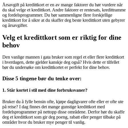
Årsavgift på kredittkort er en av mange faktorer du bør vurdere når
du skal velge et kredittkort. Andre faktorer er rentesats, kredittramme
og fordelsprogrammer. Du bør sammenligne flere forskjellige
kredittkort for å sikre at du skaffer deg beste kredittkort uten gebyrer
og årsavgifter.
Velg et kredittkort som er riktig for dine
behov
Den vanlige mannen i gata bruker som regel et eller flere kredittkort
i hverdagen, dette gjelder kanskje deg også? Hvis dette er tilfellet
bør du undersøke om kredittkortet er perfekt for dine behov.
Disse 5 tingene bør du tenke over:
1. Står kortet i stil med dine forbruksvaner?
Bruker du å fylle bensin ofte, kjøpe dagligvarer ofte eller er ofte ute
på reise? I dag finnes det mange gunstige kredittkort med
fordelsprogrammer på nettopp disse områdene. Derfor bør du skaffe
deg et kredittkort som gir deg poeng, rabatt eller penger tilbake på
områder hvor du bruker mye penger til vanlig.