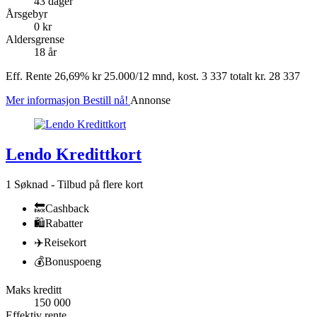
43 dager
Årsgebyr
0 kr
Aldersgrense
18 år
Eff. Rente 26,69% kr 25.000/12 mnd, kost. 3 337 totalt kr. 28 337
Mer informasjon
Bestill nå!
Annonse
Lendo Kredittkort
1 Søknad - Tilbud på flere kort
🔙
Cashback
🛍
Rabatter
✈️
Reisekort
💰
Bonuspoeng
Maks kreditt
150 000
Effektiv rente