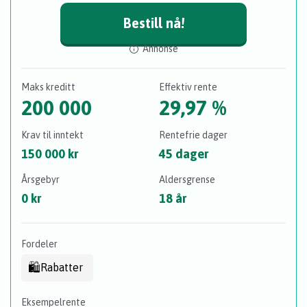
Bestill nå!
Annonse
Maks kreditt
Effektiv rente
200 000
29,97 %
Krav til inntekt
Rentefrie dager
150 000 kr
45 dager
Årsgebyr
Aldersgrense
0 kr
18 år
Fordeler
🛍
Rabatter
Eksempelrente